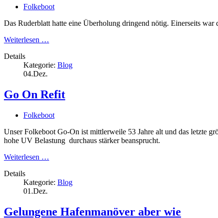
Folkeboot
Das Ruderblatt hatte eine Überholung dringend nötig. Einerseits war 
Weiterlesen …
Details
Kategorie:
Blog
04.Dez.
Go On Refit
Folkeboot
Unser Folkeboot Go-On ist mittlerweile 53 Jahre alt und das letzte grö
hohe UV Belastung durchaus stärker beansprucht.
Weiterlesen …
Details
Kategorie:
Blog
01.Dez.
Gelungene Hafenmanöver aber wie