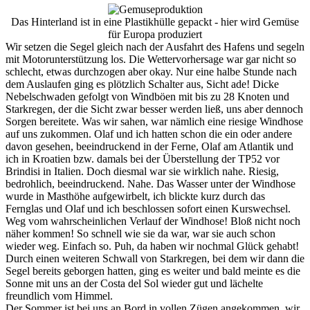
Das Hinterland ist in eine Plastikhülle gepackt - hier wird Gemüse
für Europa produziert
Wir setzen die Segel gleich nach der Ausfahrt des Hafens und segeln
mit Motorunterstützung los. Die Wettervorhersage war gar nicht so
schlecht, etwas durchzogen aber okay. Nur eine halbe Stunde nach
dem Auslaufen ging es plötzlich Schalter aus, Sicht ade! Dicke
Nebelschwaden gefolgt von Windböen mit bis zu 28 Knoten und
Starkregen, der die Sicht zwar besser werden ließ, uns aber dennoch
Sorgen bereitete. Was wir sahen, war nämlich eine riesige Windhose
auf uns zukommen. Olaf und ich hatten schon die ein oder andere
davon gesehen, beeindruckend in der Ferne, Olaf am Atlantik und
ich in Kroatien bzw. damals bei der Überstellung der TP52 vor
Brindisi in Italien. Doch diesmal war sie wirklich nahe. Riesig,
bedrohlich, beeindruckend. Nahe. Das Wasser unter der Windhose
wurde in Masthöhe aufgewirbelt, ich blickte kurz durch das
Fernglas und Olaf und ich beschlossen sofort einen Kurswechsel.
Weg vom wahrscheinlichen Verlauf der Windhose! Bloß nicht noch
näher kommen! So schnell wie sie da war, war sie auch schon
wieder weg. Einfach so. Puh, da haben wir nochmal Glück gehabt!
Durch einen weiteren Schwall von Starkregen, bei dem wir dann die
Segel bereits geborgen hatten, ging es weiter und bald meinte es die
Sonne mit uns an der Costa del Sol wieder gut und lächelte
freundlich vom Himmel.
Der Sommer ist bei uns an Bord in vollen Zügen angekommen, wir