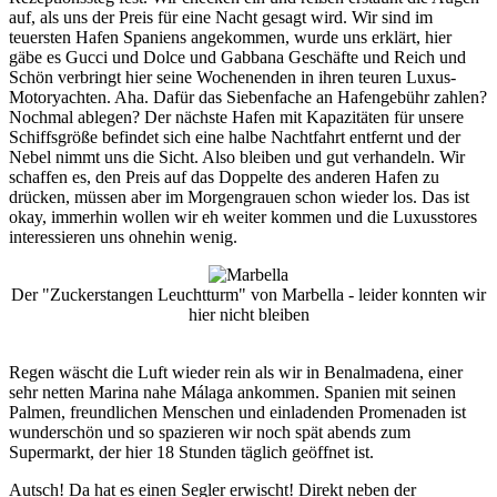
auf, als uns der Preis für eine Nacht gesagt wird. Wir sind im
teuersten Hafen Spaniens angekommen, wurde uns erklärt, hier
gäbe es Gucci und Dolce und Gabbana Geschäfte und Reich und
Schön verbringt hier seine Wochenenden in ihren teuren Luxus-
Motoryachten. Aha. Dafür das Siebenfache an Hafengebühr zahlen?
Nochmal ablegen? Der nächste Hafen mit Kapazitäten für unsere
Schiffsgröße befindet sich eine halbe Nachtfahrt entfernt und der
Nebel nimmt uns die Sicht. Also bleiben und gut verhandeln. Wir
schaffen es, den Preis auf das Doppelte des anderen Hafen zu
drücken, müssen aber im Morgengrauen schon wieder los. Das ist
okay, immerhin wollen wir eh weiter kommen und die Luxusstores
interessieren uns ohnehin wenig.
Der "Zuckerstangen Leuchtturm" von Marbella - leider konnten wir
hier nicht bleiben
Regen wäscht die Luft wieder rein als wir in
Benalmadena
, einer
sehr netten Marina nahe Málaga ankommen. Spanien mit seinen
Palmen, freundlichen Menschen und einladenden Promenaden ist
wunderschön und so spazieren wir noch spät abends zum
Supermarkt, der hier 18 Stunden täglich geöffnet ist.
Autsch! Da hat es einen Segler erwischt! Direkt neben der