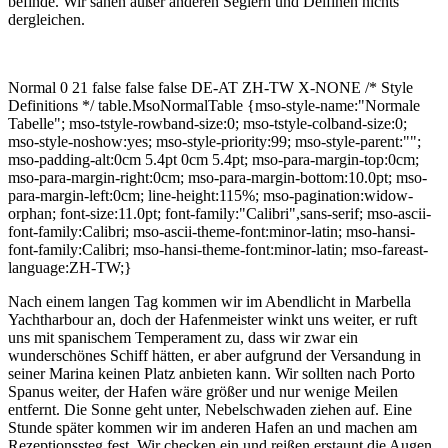
befinde. Wir sahen außer anderen Seglern und Delfinen nichts
dergleichen.
Normal 0 21 false false false DE-AT ZH-TW X-NONE /* Style
Definitions */ table.MsoNormalTable {mso-style-name:"Normale
Tabelle"; mso-tstyle-rowband-size:0; mso-tstyle-colband-size:0;
mso-style-noshow:yes; mso-style-priority:99; mso-style-parent:"";
mso-padding-alt:0cm 5.4pt 0cm 5.4pt; mso-para-margin-top:0cm;
mso-para-margin-right:0cm; mso-para-margin-bottom:10.0pt; mso-
para-margin-left:0cm; line-height:115%; mso-pagination:widow-
orphan; font-size:11.0pt; font-family:"Calibri",sans-serif; mso-ascii-
font-family:Calibri; mso-ascii-theme-font:minor-latin; mso-hansi-
font-family:Calibri; mso-hansi-theme-font:minor-latin; mso-fareast-
language:ZH-TW;}
Nach einem langen Tag kommen wir im Abendlicht in Marbella
Yachtharbour an, doch der Hafenmeister winkt uns weiter, er ruft
uns mit spanischem Temperament zu, dass wir zwar ein
wunderschönes Schiff hätten, er aber aufgrund der Versandung in
seiner Marina keinen Platz anbieten kann. Wir sollten nach Porto
Spanus weiter, der Hafen wäre größer und nur wenige Meilen
entfernt. Die Sonne geht unter, Nebelschwaden ziehen auf. Eine
Stunde später kommen wir im anderen Hafen an und machen am
Rezeptionssteg fest. Wir checken ein und reißen erstaunt die Augen