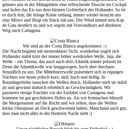
gönnen uns in der Mittagshitze eine erfrischende Dusche im Cockpit
und holen das Eis aus dem kleinen Gefrierfach der Hollander. So ist
es doch fein, die felsige Küste entlang, immer wieder besucht uns
eine Möwe und fliegt ein Stück mit uns. Der Wind nimmt ums Kap
de Gata deutlich zu und wir segeln mit Vorwindkurs auf direktem
Weg nach Cartagena.
Wir sind an der Costa Blanca angekommen :-)
Die Nacht beginnt mit sternenklarer Sicht, wunderbar segelt sich
Hollander stabil trotz der immer höher werdenden Welle. Jaja, die
Welle – ein Thema, das auch nach dem Atlantik immer präsent ist.
Denn die Atlantikwelle war langgezogen, hoch aber durchaus
freundlich zu uns. Die Mittelmeerwelle präsentiert sich in ruppigen
Nächten wie heute jedoch kurz, steil, hoch und heftig. In
Baumlagerhöhe rauschen die Wellen durch, Hollander surft sie stabil
ab und gewinnt dadurch erheblich an Geschwindigkeit. Wir
passieren riesige Frachter vor der Einfahrt von Cartagena und
kommen im gut geschützten Hafen an. Als wir festmachen blinzelt
die Morgensonne auf die Bucht und wir sehen, dass die Wellen
kleine Oktopusse an Deck geschwemmt haben. Manchmal auch gut,
dass man nicht alles in der finsteren Nacht sieht ;)
Unser nächtlicher Besuch blieb bis zum Frühstück :-)