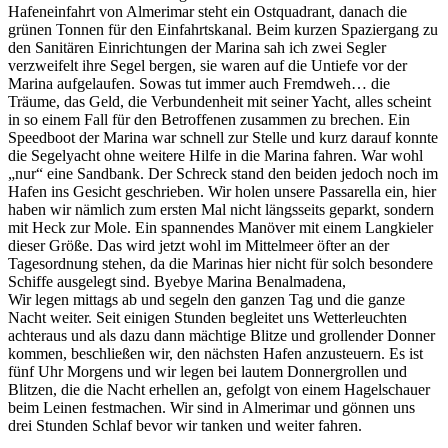
Hafeneinfahrt von Almerimar steht ein Ostquadrant, danach die
grünen Tonnen für den Einfahrtskanal. Beim kurzen Spaziergang zu
den Sanitären Einrichtungen der Marina sah ich zwei Segler
verzweifelt ihre Segel bergen, sie waren auf die Untiefe vor der
Marina aufgelaufen. Sowas tut immer auch Fremdweh… die
Träume, das Geld, die Verbundenheit mit seiner Yacht, alles scheint
in so einem Fall für den Betroffenen zusammen zu brechen. Ein
Speedboot der Marina war schnell zur Stelle und kurz darauf konnte
die Segelyacht ohne weitere Hilfe in die Marina fahren. War wohl
„nur“ eine Sandbank. Der Schreck stand den beiden jedoch noch im
Hafen ins Gesicht geschrieben. Wir holen unsere Passarella ein, hier
haben wir nämlich zum ersten Mal nicht längsseits geparkt, sondern
mit Heck zur Mole. Ein spannendes Manöver mit einem Langkieler
dieser Größe. Das wird jetzt wohl im Mittelmeer öfter an der
Tagesordnung stehen, da die Marinas hier nicht für solch besondere
Schiffe ausgelegt sind. Byebye Marina
Benalmadena
,
Wir legen mittags ab und segeln den ganzen Tag und die ganze
Nacht weiter. Seit einigen Stunden begleitet uns Wetterleuchten
achteraus und als dazu dann mächtige Blitze und grollender Donner
kommen, beschließen wir, den nächsten Hafen anzusteuern. Es ist
fünf Uhr Morgens und wir legen bei lautem Donnergrollen und
Blitzen, die die Nacht erhellen an, gefolgt von einem Hagelschauer
beim Leinen festmachen. Wir sind in
Almerimar
und gönnen uns
drei Stunden Schlaf bevor wir tanken und weiter fahren.