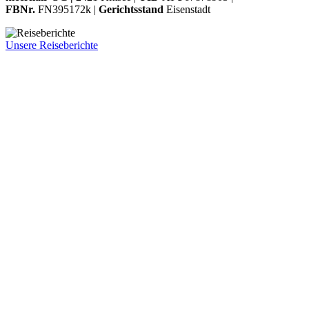
FBNr.
FN395172k |
Gerichtsstand
Eisenstadt
Unsere Reiseberichte