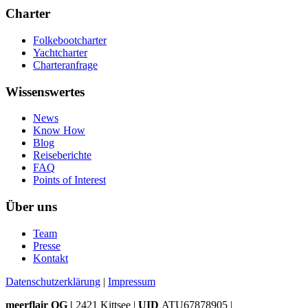
Charter
Folkebootcharter
Yachtcharter
Charteranfrage
Wissenswertes
News
Know How
Blog
Reiseberichte
FAQ
Points of Interest
Über uns
Team
Presse
Kontakt
Datenschutzerklärung
|
Impressum
meerflair OG |
2421 Kittsee |
UID
ATU67878905 |