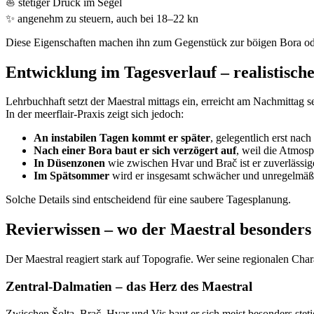
⛵ stetiger Druck im Segel
✨ angenehm zu steuern, auch bei 18–22 kn
Diese Eigenschaften machen ihn zum Gegenstück zur böigen Bora od
Entwicklung im Tagesverlauf – realistisch
Lehrbuchhaft setzt der Maestral mittags ein, erreicht am Nachmittag
In der meerflair-Praxis zeigt sich jedoch:
An instabilen Tagen kommt er später
, gelegentlich erst nach
Nach einer Bora baut er sich verzögert auf
, weil die Atmosp
In Düsenzonen
wie zwischen Hvar und Brač ist er zuverlässige
Im Spätsommer
wird er insgesamt schwächer und unregelmäßi
Solche Details sind entscheidend für eine saubere Tagesplanung.
Revierwissen – wo der Maestral besonders 
Der Maestral reagiert stark auf Topografie. Wer seine regionalen Chara
Zentral-Dalmatien – das Herz des Maestral
Zwischen Šolta, Brač, Hvar und Vis baut er sich meist besonders steti