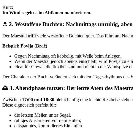
Kurz:
Im Wind segeln – im Abflauen manövrieren.
⚓
2. Westoffene Buchten: Nachmittags unruhig, abe
Der Maestral trifft viele westoffene Buchten quer. Das führt am Nac
Beispiel: Povlja (Brač)
Gegen Nachmittag oft kabbelig, mit Welle beim Anlegen.
Wenn der Maestral jedoch abends einschläft, wird Povlja zu e
Ideal für Crews, die flexibel sind und nicht in der Windspitze e
Der Charakter der Bucht verändert sich mit dem Tagesrhythmus des 
🌅
3. Abendphase nutzen: Der letzte Atem des Maestra
Zwischen
17:00 und 18:30
bleibt häufig eine leichte Restbrise stehen
Diese eignet sich perfekt für:
die letzten Meilen unter Segel,
ruhiges Austarieren vor dem Hafen,
entspanntes, kontrolliertes Einlaufen.