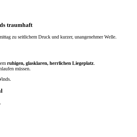
nds traumhaft
hmittag zu seitlichem Druck und kurzer, unangenehmer Welle.
inem
ruhigen, glasklaren, herrlichen Liegeplatz
.
inlaufen müssen.
Winds.
l
.